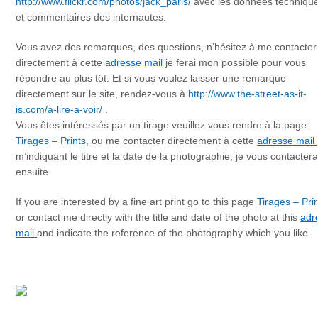
http://www.flickr.com/photos/jack_paris/
avec les données techniqu
et commentaires des internautes.
Vous avez des remarques, des questions, n’hésitez à me contacter
directement à cette
adresse mail
je ferai mon possible pour vous
répondre au plus tôt. Et si vous voulez laisser une remarque
directement sur le site, rendez-vous à
http://www.the-street-as-it-
is.com/a-lire-a-voir/
.
Vous êtes intéressés par un tirage veuillez vous rendre à la page:
Tirages – Prints
, ou me contacter directement à cette
adresse mail
m’indiquant le titre et la date de la photographie, je vous contactera
ensuite.
If you are interested by a fine art print go to this page
Tirages – Pri
or contact me directly with the title and date of the photo at this
adr
mail
and indicate the reference of the photography which you like.