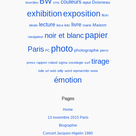
BW
couleurs
Doisneau
bourdieu
cms
digital
exhibition
exposition
flickr
lecture
livre
Maison
idealo
leica
leitz
mairie
papier
noir et blanc
navigateur
photo
Paris
photographe
PC
pierre
tirage
press
rapport
roland
sigma
sociologie
surf
toile
url
web
willy
word
wpmarmite
www
émotion
Pages
Home
13 novembre 2015 Paris
Biographie
Concert Jacques Higelin 1980