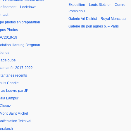
Exposition – Louis Stettner – Centre
nfinement – Lockdown
Pompidou
ntact
Galerie Art District – Royal Monceau
po photos en préparation
Galerie du jour agnès b. – Paris
pos Photos
AC2018-19
ndation Hartung Bergman
leries
adeloupe
stantanés 2017-2022
stantanés récents
 suis Charlie
 au Louvre par JP
ala Lampur
 Clusaz
 Mont Saint Michel
nifestation Teknival
rrakech