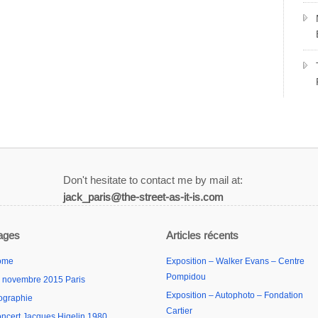
Don't hesitate to contact me by mail at:
jack_paris@the-street-as-it-is.com
ages
Articles récents
ome
Exposition – Walker Evans – Centre
Pompidou
 novembre 2015 Paris
Exposition – Autophoto – Fondation
ographie
Cartier
ncert Jacques Higelin 1980