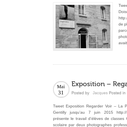
Twee
Doi
http
de p
parc
phot
avai
Exposition – Rega
Mai
31
Posted by
Jacques
Posted in
Tweet Exposition Regarder Voir – La P
Gentilly jusqu’au 7 juin 2015 http://m
présente le travail d’élèves de classe
scolaire par deux photographes profess