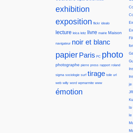
exhibition
Co
Co
exposition
Ex
flickr
idealo
Ex
lecture
livre
Maison
leica
leitz
mairie
FI
noir et blanc
navigateur
fo
photo
papier
Paris
Ga
PC
Gu
photographe
pierre
press
rapport
roland
In
tirage
sigma
sociologie
surf
toile
url
In
web
willy
word
wpmarmite
www
je
émotion
JR
Ku
la
le
Ma
Ma