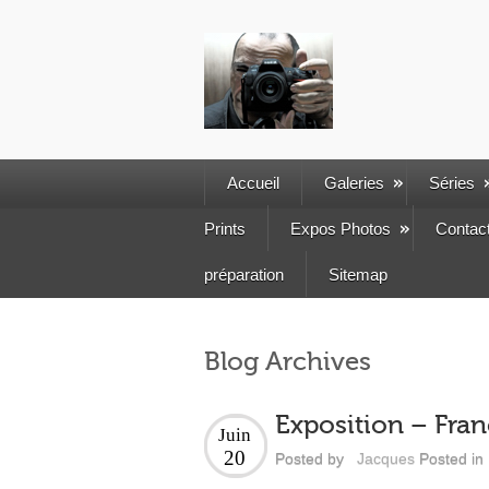
Accueil
Galeries
Séries
Prints
Expos Photos
Contac
préparation
Sitemap
Blog Archives
Exposition – Fra
Juin
20
Posted by
Jacques
Posted in