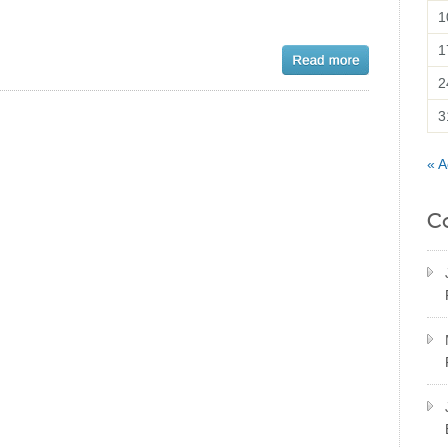
1
1
2
3
« A
C