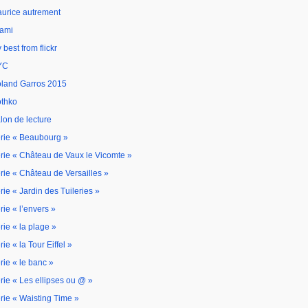
urice autrement
ami
 best from flickr
YC
land Garros 2015
thko
lon de lecture
rie « Beaubourg »
rie « Château de Vaux le Vicomte »
rie « Château de Versailles »
rie « Jardin des Tuileries »
rie « l’envers »
rie « la plage »
rie « la Tour Eiffel »
rie « le banc »
rie « Les ellipses ou @ »
rie « Waisting Time »