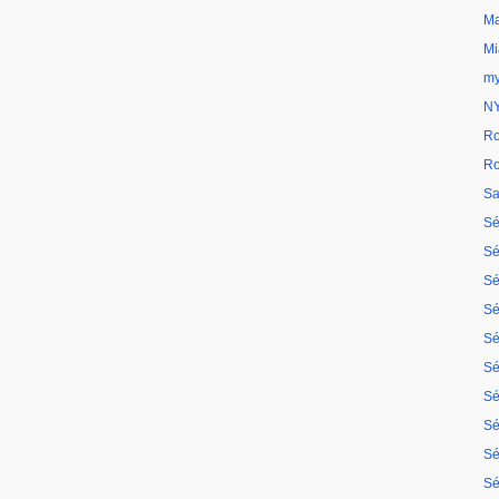
Ma
Mi
my
N
Ro
Ro
Sa
Sé
Sé
Sé
Sé
Sé
Sé
Sé
Sé
Sé
Sé