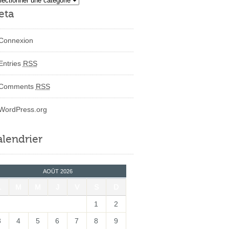
eta
Connexion
Entries
RSS
Comments
RSS
WordPress.org
lendrier
AOÛT 2026
L
M
M
J
V
S
D
1
2
3
4
5
6
7
8
9