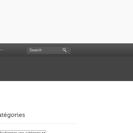
 –
tégories
égories