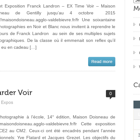
t Exposition Franck Landron – EX Time Voir – Maison
M
sneau de Gentilly jusqu’au 4 octobre 2015
://maisondoisneau.agglo-valdebievre.fr/fr Une soixantaine
hotographies en Noir et Blanc nous invitent à reprendre le
ours de Franck Landron au sein de ses multiples sujets
ographiques. De la classe où il emmenait son reflex qu’il
t eu en cadeau […]
Ca
rder Voir
0
Expos
hotographie à l’école, 14° édition, Maison Doisneau de
aisondoisneau.agglo-valdebievre.fr/fr Cette exposition
s CE2 au CM2. Ceux-ci ont été encadrés pendant l’année
ionnels: Yve Flatard et Jacques Grezet. Les objectifs du