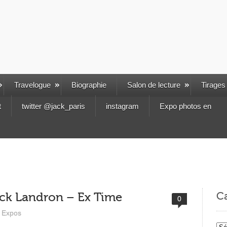
Travelogue
Biographie
Salon de lecture
Tirages
t
twitter @jack_paris
instagram
Expo photos en
Ca
nck Landron – Ex Time
0
Expos
Cat