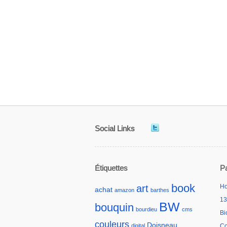
Social Links
Étiquettes
P
book
art
H
achat
amazon
barthes
13
BW
bouquin
bourdieu
cms
Bi
couleurs
Doisneau
digital
Co