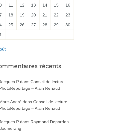
0
11
12
13
14
15
16
7
18
19
20
21
22
23
4
25
26
27
28
29
30
1
oût
ommentaires récents
Jacques P
dans
Conseil de lecture –
PhotoReportage – Alain Renaud
Marc-André
dans
Conseil de lecture –
PhotoReportage – Alain Renaud
Jacques P
dans
Raymond Depardon –
Boomerang