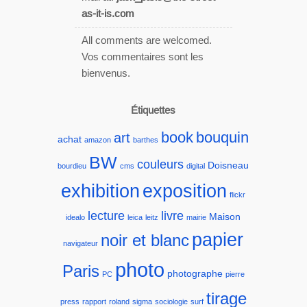
as-it-is.com
All comments are welcomed.
Vos commentaires sont les
bienvenus.
Étiquettes
book
bouquin
art
achat
amazon
barthes
BW
couleurs
Doisneau
bourdieu
cms
digital
exhibition
exposition
flickr
lecture
livre
Maison
idealo
leica
leitz
mairie
papier
noir et blanc
navigateur
photo
Paris
photographe
PC
pierre
tirage
press
rapport
roland
sigma
sociologie
surf