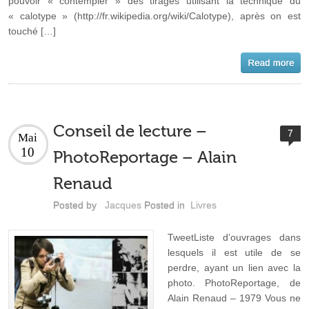
pouvoir « contempler » des tirages utilisant la technique du
« calotype » (http://fr.wikipedia.org/wiki/Calotype), après on est
touché […]
Conseil de lecture –
7
Mai
10
PhotoReportage – Alain
Renaud
Posted by
Jacques
Posted in
Livres
TweetListe d’ouvrages dans
lesquels il est utile de se
perdre, ayant un lien avec la
photo. PhotoReportage, de
Alain Renaud – 1979 Vous ne