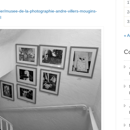
1
ler/musee-de-la-photographie-andre-villers-mougins-
2
l
3
« A
C