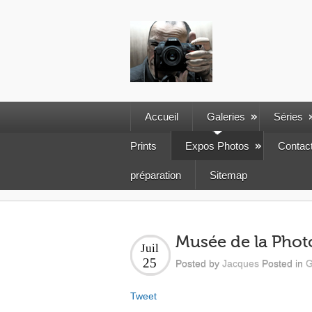
Accueil
Galeries
Séries
Prints
Expos Photos
Contac
préparation
Sitemap
Musée de la Phot
Juil
25
Posted by
Jacques
Posted in
G
Tweet