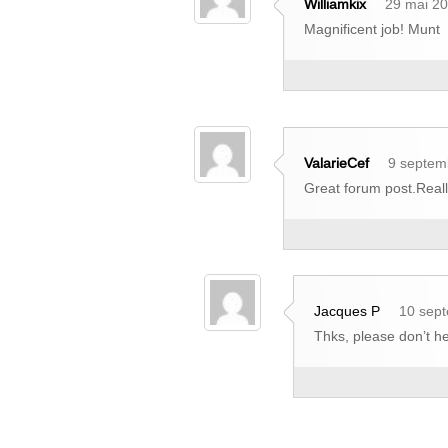
Williamkix
29 mai 20
Magnificent job! Munt
ValarieCef
9 septem
Great forum post.Real
Jacques P
10 sept
Thks, please don’t he