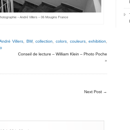
Photographie – André Villers – 06 Mougins France
André Villers
,
BW
,
collection
,
colors
,
couleurs
,
exhibition
,
o
Conseil de lecture – William Klein – Photo Poche
»
Next Post
→