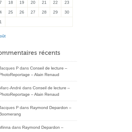
7
18
19
20
21
22
23
4
25
26
27
28
29
30
1
oût
ommentaires récents
Jacques P
dans
Conseil de lecture –
PhotoReportage – Alain Renaud
Marc-André
dans
Conseil de lecture –
PhotoReportage – Alain Renaud
Jacques P
dans
Raymond Depardon –
Boomerang
Minna
dans
Raymond Depardon –