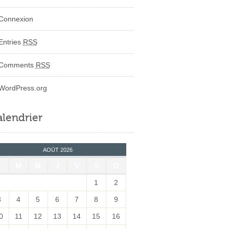
Connexion
Entries
RSS
Comments
RSS
WordPress.org
lendrier
AOÛT 2026
L
M
M
J
V
S
D
1
2
3
4
5
6
7
8
9
0
11
12
13
14
15
16