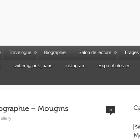
Travelogue
Biographie
Salon de lecture
Tirages
t
twitter @jack_paris
instagram
Expo photos en
Ca
ographie – Mougins
5
allery
Cat
M