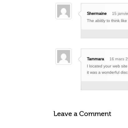
Shermaine
15 janvi
The abiitly to think li
Tammara
16 mars 2
I located your web sit
it was a wonderful dis
Leave a Comment