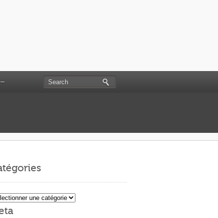
 –
tégories
égories
eta