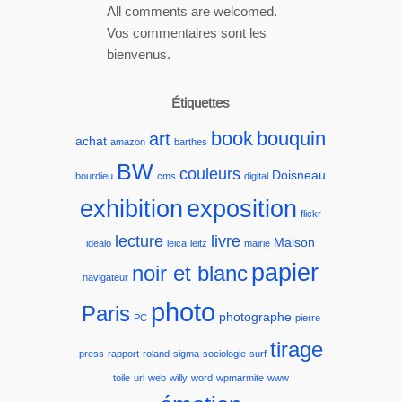
All comments are welcomed.
Vos commentaires sont les
bienvenus.
Étiquettes
book
bouquin
art
achat
amazon
barthes
BW
couleurs
Doisneau
bourdieu
cms
digital
exhibition
exposition
flickr
lecture
livre
Maison
idealo
leica
leitz
mairie
papier
noir et blanc
navigateur
photo
Paris
photographe
PC
pierre
tirage
press
rapport
roland
sigma
sociologie
surf
toile
url
web
willy
word
wpmarmite
www