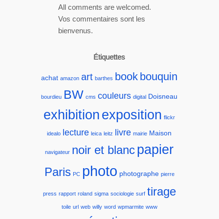
All comments are welcomed.
Vos commentaires sont les
bienvenus.
Étiquettes
book
bouquin
art
achat
amazon
barthes
BW
couleurs
Doisneau
bourdieu
cms
digital
exhibition
exposition
flickr
lecture
livre
Maison
idealo
leica
leitz
mairie
papier
noir et blanc
navigateur
photo
Paris
photographe
PC
pierre
tirage
press
rapport
roland
sigma
sociologie
surf
toile
url
web
willy
word
wpmarmite
www