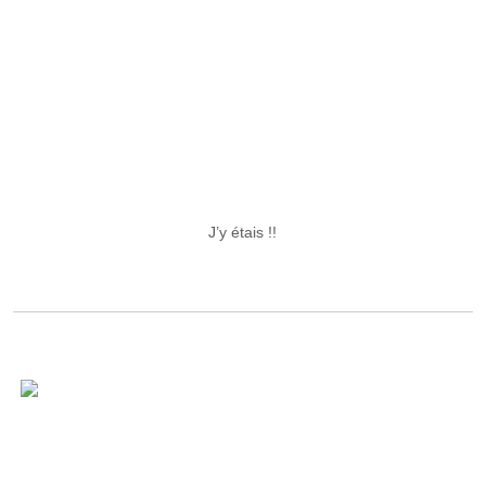
J’y étais !!