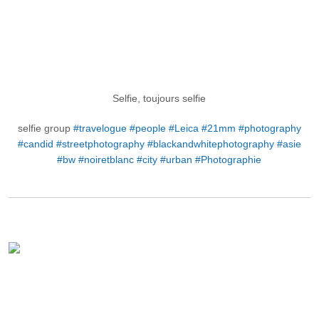
Selfie, toujours selfie
selfie group
#travelogue
#people
#Leica
#21mm
#photography
#candid
#streetphotography
#blackandwhitephotography
#asie
#bw
#noiretblanc
#city
#urban
#Photographie