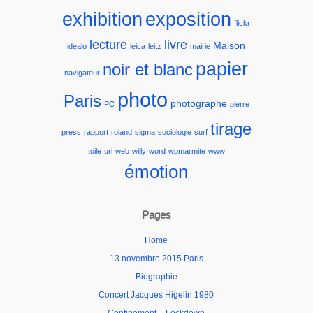
exhibition
exposition
flickr
lecture
livre
Maison
idealo
leica
leitz
mairie
papier
noir et blanc
navigateur
photo
Paris
photographe
PC
pierre
tirage
press
rapport
roland
sigma
sociologie
surf
toile
url
web
willy
word
wpmarmite
www
émotion
Pages
Home
13 novembre 2015 Paris
Biographie
Concert Jacques Higelin 1980