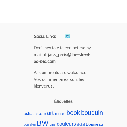
Social Links
Don't hesitate to contact me by
mail at:
jack_paris@the-street-
as-it-is.com
All comments are welcomed.
Vos commentaires sont les
bienvenus.
Étiquettes
book
bouquin
art
achat
amazon
barthes
BW
couleurs
Doisneau
bourdieu
cms
digital