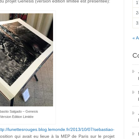
du projet Genesis (version édition limitée est présentée):
1
2
3
« A
C
bastio Salgado – Genesis
Version Edition Limitée
ttp://lunettesrouges.blog.lemonde.fr/2013/10/07/sebastiao-
osition qui avait eu lieue à la MEP de Paris sur le projet