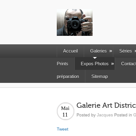
Accueil
Galeries
Séries
Prints
Expos Photos
Contac
préparation
Sitemap
Galerie Art Distr
Mai
11
Posted by
Jacques
Posted in
G
Tweet