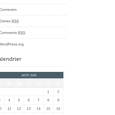
Connexion
Entries
RSS
Comments
RSS
WordPress.org
lendrier
AOÛT 2026
L
M
M
J
V
S
D
1
2
3
4
5
6
7
8
9
0
11
12
13
14
15
16