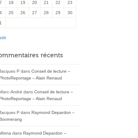
7
18
19
20
21
22
23
4
25
26
27
28
29
30
1
oût
ommentaires récents
Jacques P
dans
Conseil de lecture –
PhotoReportage – Alain Renaud
Marc-André
dans
Conseil de lecture –
PhotoReportage – Alain Renaud
Jacques P
dans
Raymond Depardon –
Boomerang
Minna
dans
Raymond Depardon –