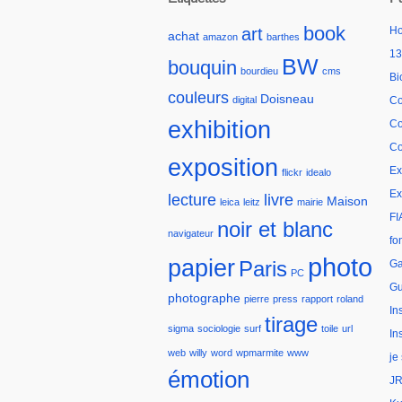
book
art
H
achat
amazon
barthes
13
BW
bouquin
bourdieu
cms
Bi
couleurs
Doisneau
digital
Co
exhibition
Co
Co
exposition
Ex
flickr
idealo
Ex
lecture
livre
Maison
leica
leitz
mairie
FI
noir et blanc
navigateur
fo
photo
papier
Paris
Ga
PC
Gu
photographe
pierre
press
rapport
roland
In
tirage
sigma
sociologie
surf
toile
url
In
web
willy
word
wpmarmite
www
je
émotion
JR