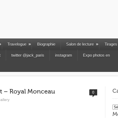
Travelogue
Biographie
Salon de lecture
Tirages
t
twitter @jack_paris
instagram
Expo photos en
Ca
ict – Royal Monceau
0
allery
Cat
M