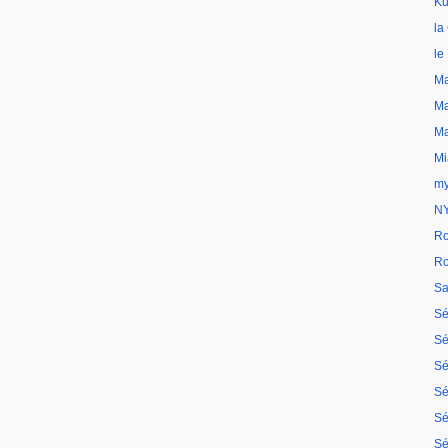
Ku
la
le
Ma
Ma
Ma
Mi
my
N
Ro
Ro
Sa
Sé
Sé
Sé
Sé
Sé
Sé