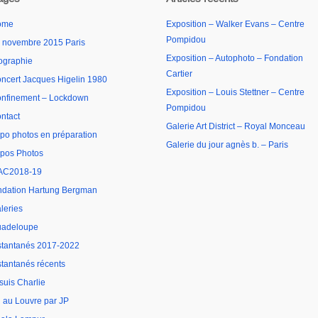
ome
Exposition – Walker Evans – Centre
Pompidou
 novembre 2015 Paris
Exposition – Autophoto – Fondation
ographie
Cartier
ncert Jacques Higelin 1980
Exposition – Louis Stettner – Centre
nfinement – Lockdown
Pompidou
ntact
Galerie Art District – Royal Monceau
po photos en préparation
Galerie du jour agnès b. – Paris
pos Photos
AC2018-19
ndation Hartung Bergman
leries
adeloupe
stantanés 2017-2022
stantanés récents
 suis Charlie
 au Louvre par JP