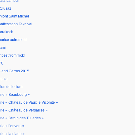
ala Lampur
 Clusaz
 Mont Saint Michel
nifestation Teknival
rrakech
urice autrement
ami
 best from flickr
YC
land Garros 2015
thko
lon de lecture
rie « Beaubourg »
rie « Château de Vaux le Vicomte »
rie « Château de Versailles »
rie « Jardin des Tuileries »
rie « l’envers »
rie « la plage »