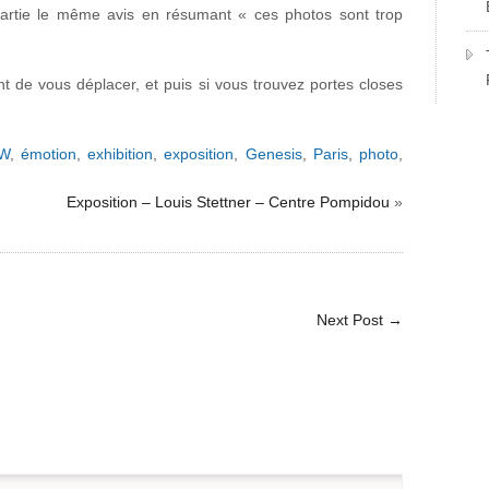
partie le même avis en résumant « ces photos sont trop
ant de vous déplacer, et puis si vous trouvez portes closes
W
,
émotion
,
exhibition
,
exposition
,
Genesis
,
Paris
,
photo
,
Exposition – Louis Stettner – Centre Pompidou
»
Next Post
→