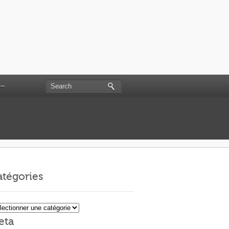
 –
tégories
égories
eta