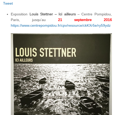
Tweet
Exposition
Louis Stettner – Ici ailleurs
– Centre Pompidou,
Paris, jusqu’au
21
septembre
2016
https://www.centrepompidou.fr/cpv/resource/ckKXr5e/ry59ydz