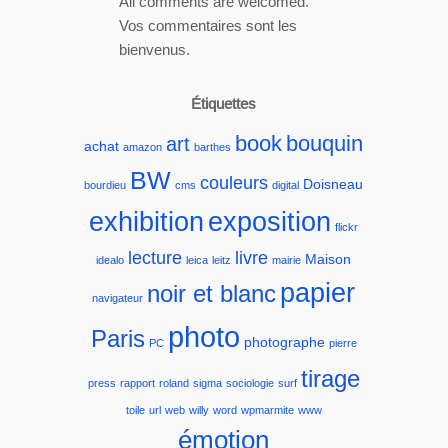
All comments are welcomed.
Vos commentaires sont les
bienvenus.
Étiquettes
book
bouquin
art
achat
amazon
barthes
BW
couleurs
Doisneau
bourdieu
cms
digital
exhibition
exposition
flickr
lecture
livre
Maison
idealo
leica
leitz
mairie
papier
noir et blanc
navigateur
photo
Paris
photographe
PC
pierre
tirage
press
rapport
roland
sigma
sociologie
surf
toile
url
web
willy
word
wpmarmite
www
émotion