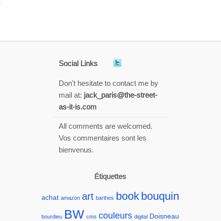
Social Links
Don't hesitate to contact me by
mail at:
jack_paris@the-street-
as-it-is.com
All comments are welcomed.
Vos commentaires sont les
bienvenus.
Étiquettes
book
bouquin
art
achat
amazon
barthes
BW
couleurs
Doisneau
bourdieu
cms
digital