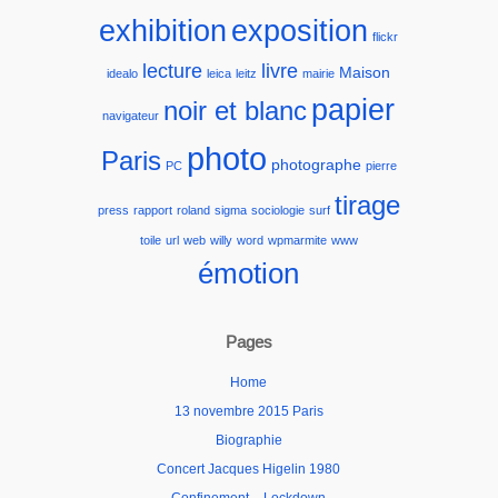
exhibition
exposition
flickr
lecture
livre
Maison
idealo
leica
leitz
mairie
papier
noir et blanc
navigateur
photo
Paris
photographe
PC
pierre
tirage
press
rapport
roland
sigma
sociologie
surf
toile
url
web
willy
word
wpmarmite
www
émotion
Pages
Home
13 novembre 2015 Paris
Biographie
Concert Jacques Higelin 1980