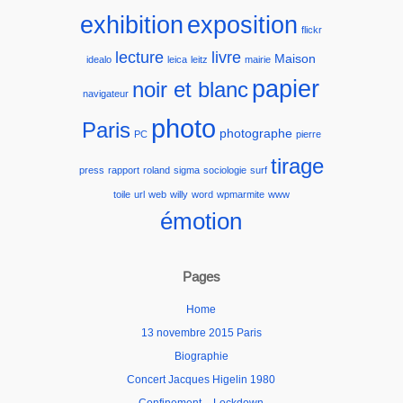
exhibition
exposition
flickr
lecture
livre
Maison
idealo
leica
leitz
mairie
papier
noir et blanc
navigateur
photo
Paris
photographe
PC
pierre
tirage
press
rapport
roland
sigma
sociologie
surf
toile
url
web
willy
word
wpmarmite
www
émotion
Pages
Home
13 novembre 2015 Paris
Biographie
Concert Jacques Higelin 1980