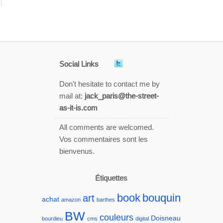
Social Links
Don't hesitate to contact me by
mail at:
jack_paris@the-street-
as-it-is.com
All comments are welcomed.
Vos commentaires sont les
bienvenus.
Étiquettes
book
bouquin
art
achat
amazon
barthes
BW
couleurs
Doisneau
bourdieu
cms
digital