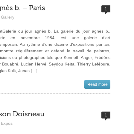
nès b. – Paris
1
Gallery
tGalerie du jour agnès b. La galerie du jour agnès b.,
erte en novembre 1984, est une galerie d’art
emporain. Au rythme d’une dizaine d’expositions par an,
 montre régulièrement et défend le travail de peintres,
ticiens ou photographes tels que Kenneth Anger, Frédéric
y Bouabré, Lucien Hervé, Seydou Keïta, Thierry Lefébure,
las Kolk, Jonas […]
son Doisneau
1
Expos