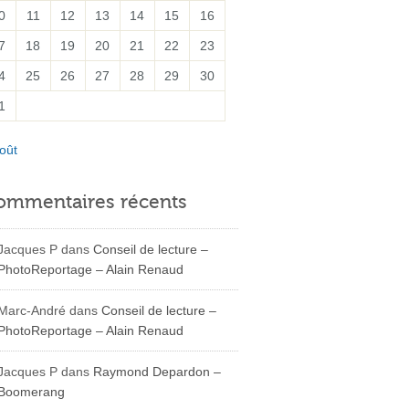
0
11
12
13
14
15
16
7
18
19
20
21
22
23
4
25
26
27
28
29
30
1
oût
ommentaires récents
Jacques P
dans
Conseil de lecture –
PhotoReportage – Alain Renaud
Marc-André
dans
Conseil de lecture –
PhotoReportage – Alain Renaud
Jacques P
dans
Raymond Depardon –
Boomerang