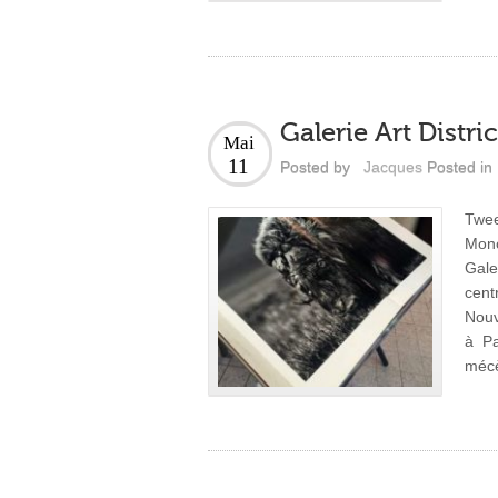
Galerie Art Distr
Mai
11
Posted by
Jacques
Posted in
Twe
Monc
Gale
cent
Nouv
à Pa
méc