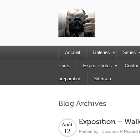
Accueil
Galeries
Séries
Prints
Expos Photos
Contac
préparation
Sitemap
Blog Archives
Exposition – Wal
Août
12
Posted by
Jacques P
Posted 