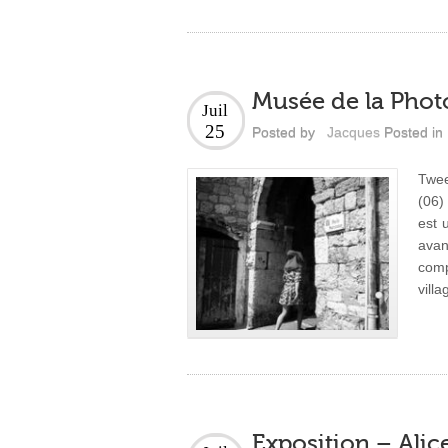
Musée de la Phot
Juil
25
Posted by
Jacques
Posted in
Twee
(06)
est 
avan
comp
vill
Exposition – Alic