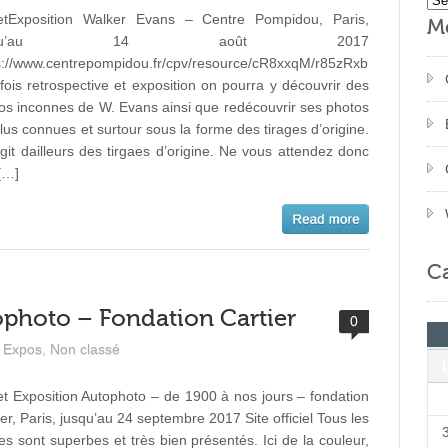
tExposition Walker Evans – Centre Pompidou, Paris,
M
usqu’au 14 août 2017
s://www.centrepompidou.fr/cpv/resource/cR8xxqM/r85zRxb
 fois retrospective et exposition on pourra y découvrir des
os inconnes de W. Evans ainsi que redécouvrir ses photos
plus connues et surtour sous la forme des tirages d’origine.
’agit dailleurs des tirgaes d’origine. Ne vous attendez donc
[…]
Ca
ophoto – Fondation Cartier
0
Expos
,
Non classé
t Exposition Autophoto – de 1900 à nos jours – fondation
ier, Paris, jusqu’au 24 septembre 2017 Site officiel Tous les
ges sont superbes et très bien présentés. Ici de la couleur,