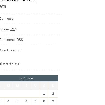
eta
Connexion
Entries
RSS
Comments
RSS
WordPress.org
lendrier
AOÛT 2026
L
M
M
J
V
S
D
1
2
3
4
5
6
7
8
9