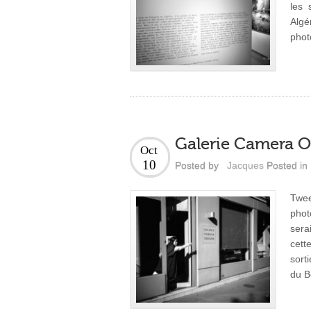
les 
Algé
phot
Galerie Camera O
Oct
10
Posted by
Jacques
Posted in
Twee
phot
sera
cett
sort
du B