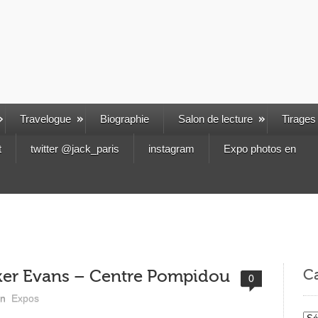
Travelogue
Biographie
Salon de lecture
Tirages
t
twitter @jack_paris
instagram
Expo photos en
Ca
ker Evans – Centre Pompidou
0
in
Expos
Cat