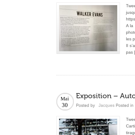
Twee
j
http
A la
phot
les 
Il s
pas 
Exposition – Aut
Mai
30
Posted by
Jacques
Posted in
Twee
Cart
tira