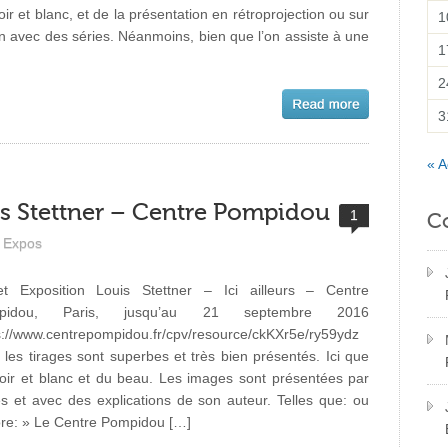
oir et blanc, et de la présentation en rétroprojection ou sur
1
n avec des séries. Néanmoins, bien que l’on assiste à une
1
2
3
« A
is Stettner – Centre Pompidou
1
C
Expos
t Exposition Louis Stettner – Ici ailleurs – Centre
pidou, Paris, jusqu’au 21 septembre 2016
s://www.centrepompidou.fr/cpv/resource/ckKXr5e/ry59ydz
 les tirages sont superbes et très bien présentés. Ici que
oir et blanc et du beau. Les images sont présentées par
es et avec des explications de son auteur. Telles que: ou
re: » Le Centre Pompidou […]