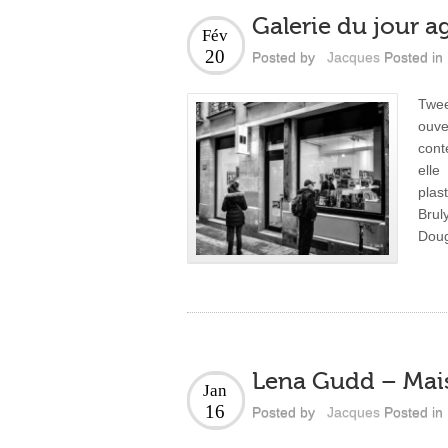
Galerie du jour ag
Fév
20
Posted by
Jacques
Posted in
Twee
ouv
cont
elle
plas
Brul
Doug
Lena Gudd – Mai
Jan
16
Posted by
Jacques
Posted in