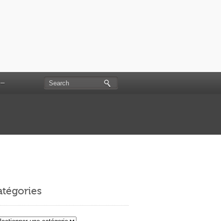
 –
tégories
égories