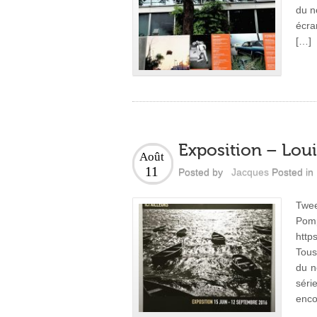
du n
écra
[…]
Exposition – Lou
Août
11
Posted by
Jacques
Posted in
Twee
Pom
http
Tous
du n
séri
enco