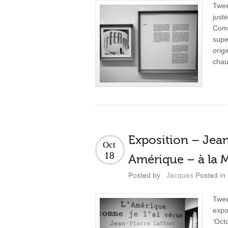
Twee
just
Com
supe
orig
chau
Exposition – Jea
Oct
18
Amérique – à la 
Posted by
Jacques
Posted in
Twe
expo
‘Oct