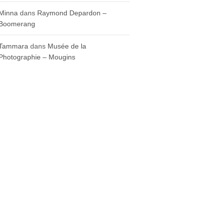
Minna
dans
Raymond Depardon –
Boomerang
Tammara
dans
Musée de la
Photographie – Mougins