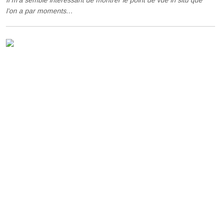
Il m’a semblé intéressant de montrer le point de vue in situ que
l’on a par moments…