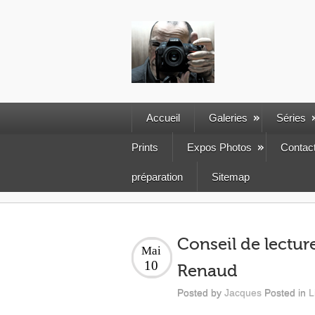
Accueil
Galeries
Séries
Prints
Expos Photos
Contac
préparation
Sitemap
Conseil de lectur
Mai
10
Renaud
Posted by
Jacques
Posted in
L