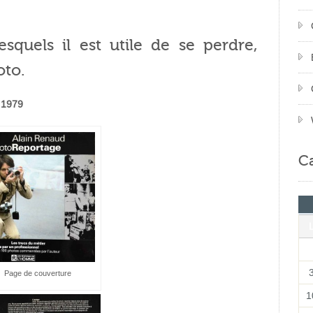
esquels il est utile de se perdre,
oto.
 1979
Ca
Page de couverture
1