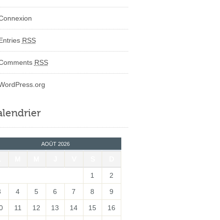
Connexion
Entries
RSS
Comments
RSS
WordPress.org
lendrier
AOÛT 2026
L
M
M
J
V
S
D
1
2
3
4
5
6
7
8
9
0
11
12
13
14
15
16