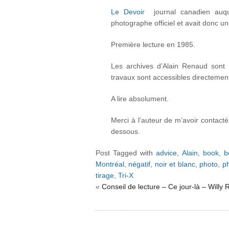
Le Devoir
journal canadien auque
photographe officiel et avait donc un
Première lecture en 1985.
Les archives d’Alain Renaud sont
travaux sont accessibles directement
A lire absolument.
Merci à l’auteur de m’avoir contacté
dessous.
Post Tagged with
advice
,
Alain
,
book
,
b
Montréal
,
négatif
,
noir et blanc
,
photo
,
p
tirage
,
Tri-X
«
Conseil de lecture – Ce jour-là – Willy 