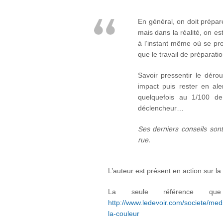
En général, on doit prépare
mais dans la réalité, on es
à l’instant même où se pro
que le travail de préparat
Savoir pressentir le déro
impact puis rester en aler
quelquefois au 1/100 de 
déclencheur…
Ses derniers conseils sont
rue.
L’auteur est présent en action sur la
La seule référence q
http://www.ledevoir.com/societe/med
la-couleur