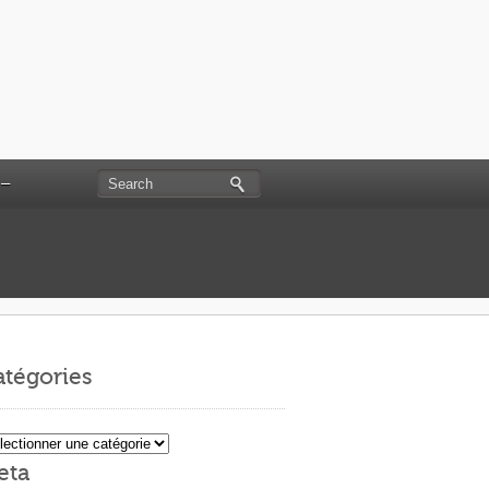
 –
tégories
égories
eta