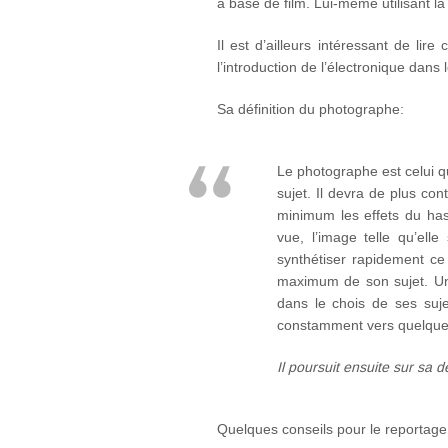
à base de film. Lui-même utilisant l
Il est d’ailleurs intéressant de lir
l’introduction de l’électronique dans 
Sa définition du photographe:
Le photographe est celui qu
sujet. Il devra de plus co
minimum les effets du has
vue, l’image telle qu’ell
synthétiser rapidement ce 
maximum de son sujet. Une
dans le chois de ses suj
constamment vers quelque c
Il poursuit ensuite sur sa 
Quelques conseils pour le reportage