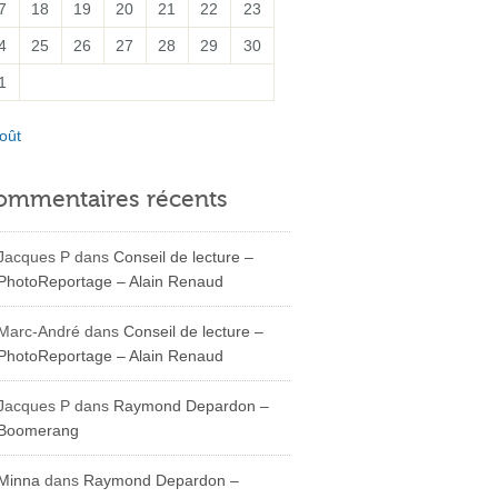
7
18
19
20
21
22
23
4
25
26
27
28
29
30
1
oût
ommentaires récents
Jacques P
dans
Conseil de lecture –
PhotoReportage – Alain Renaud
Marc-André
dans
Conseil de lecture –
PhotoReportage – Alain Renaud
Jacques P
dans
Raymond Depardon –
Boomerang
Minna
dans
Raymond Depardon –