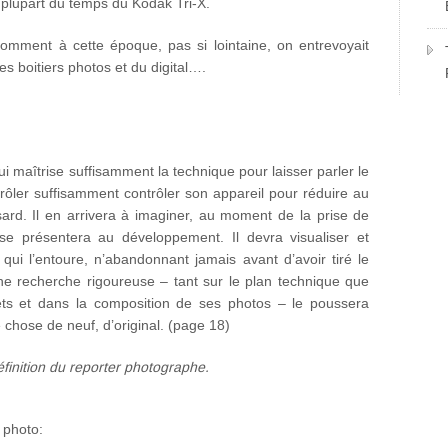
a plupart du temps du Kodak Tri-X.
e comment à cette époque, pas si lointaine, on entrevoyait
les boitiers photos et du digital….
i maîtrise suffisamment la technique pour laisser parler le
ntrôler suffisamment contrôler son appareil pour réduire au
ard. Il en arrivera à imaginer, au moment de la prise de
e se présentera au développement. Il devra visualiser et
qui l’entoure, n’abandonnant jamais avant d’avoir tiré le
 recherche rigoureuse – tant sur le plan technique que
ets et dans la composition de ses photos – le poussera
hose de neuf, d’original. (page 18)
définition du reporter photographe.
 photo: