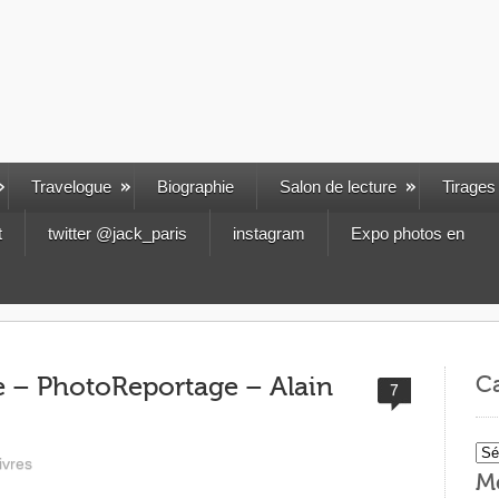
Travelogue
Biographie
Salon de lecture
Tirages
t
twitter @jack_paris
instagram
Expo photos en
Ca
e – PhotoReportage – Alain
7
Cat
ivres
M