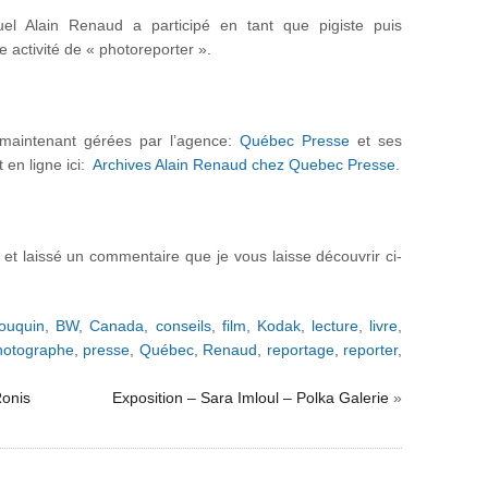
l Alain Renaud a participé en tant que pigiste puis
e activité de « photoreporter ».
 maintenant gérées par l’agence:
Québec Presse
et ses
 en ligne ici:
Archives Alain Renaud chez Quebec Presse
.
 et laissé un commentaire que je vous laisse découvrir ci-
ouquin
,
BW
,
Canada
,
conseils
,
film
,
Kodak
,
lecture
,
livre
,
hotographe
,
presse
,
Québec
,
Renaud
,
reportage
,
reporter
,
Ronis
Exposition – Sara Imloul – Polka Galerie
»