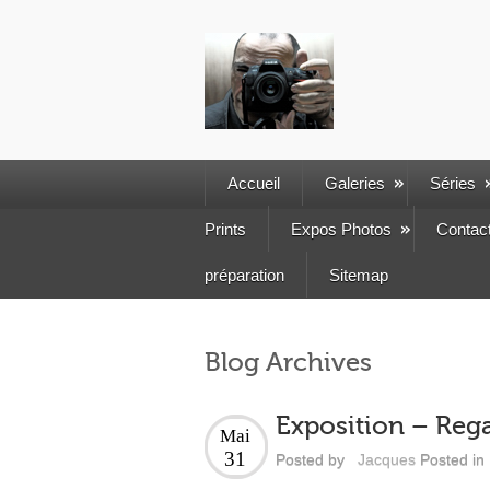
Accueil
Galeries
Séries
Prints
Expos Photos
Contac
préparation
Sitemap
Blog Archives
Exposition – Rega
Mai
31
Posted by
Jacques
Posted in