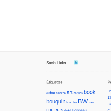
Social Links
Étiquettes
P
book
art
H
achat
amazon
barthes
13
BW
bouquin
bourdieu
cms
Bi
couleurs
Doisneau
digital
Co