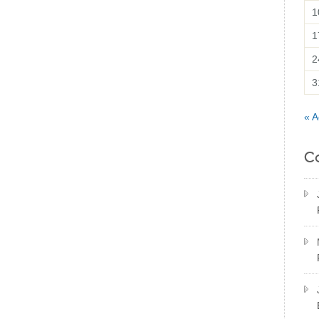
1
1
2
3
« A
C