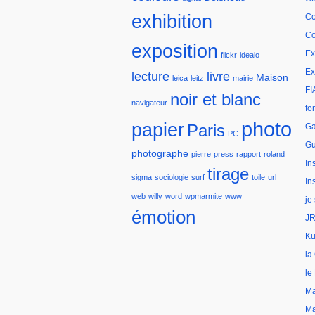
exhibition
Co
Co
exposition
Ex
flickr
idealo
Ex
lecture
livre
Maison
leica
leitz
mairie
FI
noir et blanc
navigateur
fo
photo
papier
Paris
Ga
PC
Gu
photographe
pierre
press
rapport
roland
In
tirage
sigma
sociologie
surf
toile
url
In
web
willy
word
wpmarmite
www
je
émotion
JR
Ku
la
le
Ma
Ma