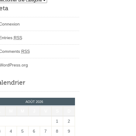
eta
Connexion
Entries
RSS
Comments
RSS
WordPress.org
lendrier
AOÛT 2026
L
M
M
J
V
S
D
1
2
3
4
5
6
7
8
9