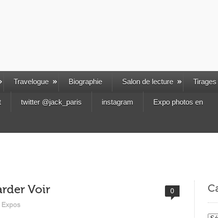
Travelogue
Biographie
Salon de lecture
Tirages
t
twitter @jack_paris
instagram
Expo photos en
Ca
rder Voir
0
Expos
Cat