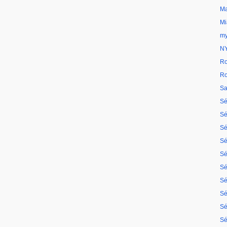
Ma
Mi
my
N
Ro
Ro
Sa
Sé
Sé
Sé
Sé
Sé
Sé
Sé
Sé
Sé
Sé