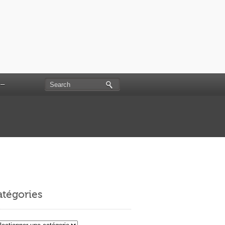
 –
tégories
égories