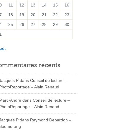
0
11
12
13
14
15
16
7
18
19
20
21
22
23
4
25
26
27
28
29
30
1
oût
ommentaires récents
Jacques P
dans
Conseil de lecture –
PhotoReportage – Alain Renaud
Marc-André
dans
Conseil de lecture –
PhotoReportage – Alain Renaud
Jacques P
dans
Raymond Depardon –
Boomerang