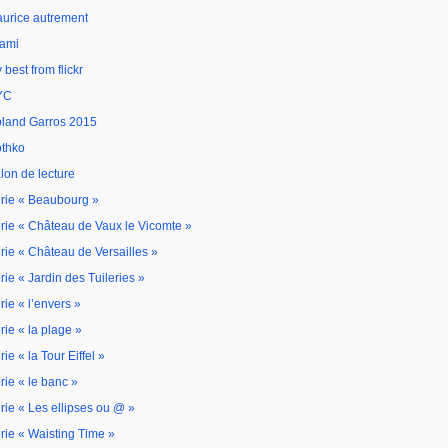
urice autrement
ami
 best from flickr
YC
land Garros 2015
thko
lon de lecture
rie « Beaubourg »
rie « Château de Vaux le Vicomte »
rie « Château de Versailles »
rie « Jardin des Tuileries »
rie « l’envers »
rie « la plage »
rie « la Tour Eiffel »
rie « le banc »
rie « Les ellipses ou @ »
rie « Waisting Time »