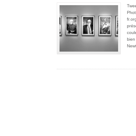
Twee
Phot
fr.o
prés
coul
bien
Newt