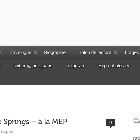
Travelogue
Biographie
Salon de lecture
Tirages
t
twitter @jack_paris
instagram
Expo photos en
Ca
e Springs – à la MEP
0
Expos
Cat