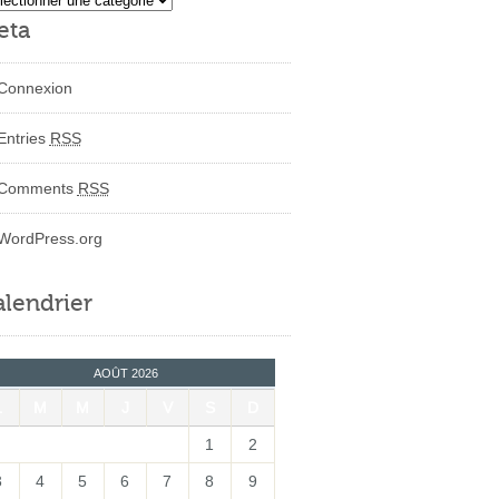
eta
Connexion
Entries
RSS
Comments
RSS
WordPress.org
lendrier
AOÛT 2026
L
M
M
J
V
S
D
1
2
3
4
5
6
7
8
9