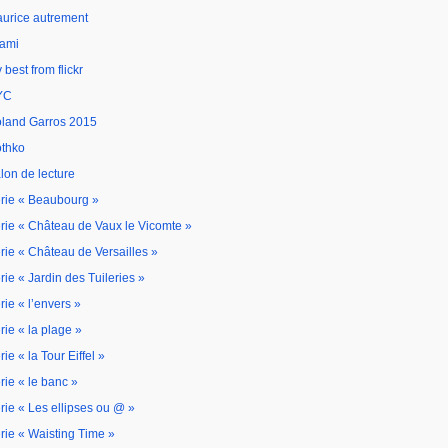
urice autrement
ami
 best from flickr
YC
land Garros 2015
thko
lon de lecture
rie « Beaubourg »
rie « Château de Vaux le Vicomte »
rie « Château de Versailles »
rie « Jardin des Tuileries »
rie « l’envers »
rie « la plage »
rie « la Tour Eiffel »
rie « le banc »
rie « Les ellipses ou @ »
rie « Waisting Time »