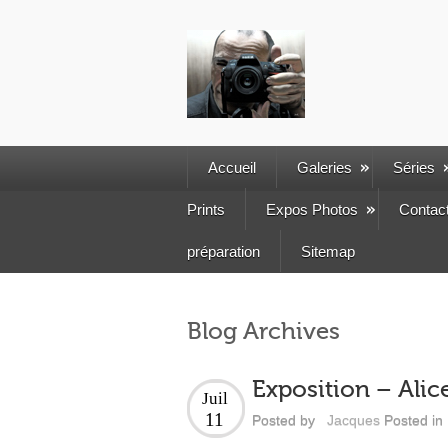
Accueil
Galeries
Séries
Prints
Expos Photos
Contac
préparation
Sitemap
Blog Archives
Exposition – Alic
Juil
11
Posted by
Jacques
Posted in