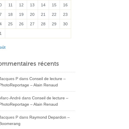
0
11
12
13
14
15
16
7
18
19
20
21
22
23
4
25
26
27
28
29
30
1
oût
ommentaires récents
Jacques P
dans
Conseil de lecture –
PhotoReportage – Alain Renaud
Marc-André
dans
Conseil de lecture –
PhotoReportage – Alain Renaud
Jacques P
dans
Raymond Depardon –
Boomerang