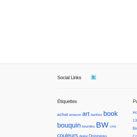
Social Links
Étiquettes
P
book
art
H
achat
amazon
barthes
13
BW
bouquin
bourdieu
cms
Bi
couleurs
Doisneau
digital
Co