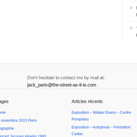
Don't hesitate to contact me by mail at:
jack_paris@the-street-as-it-is.com
ages
Articles récents
ome
Exposition – Walker Evans – Centre
Pompidou
 novembre 2015 Paris
Exposition – Autophoto – Fondation
ographie
Cartier
ncert Jacques Higelin 1980