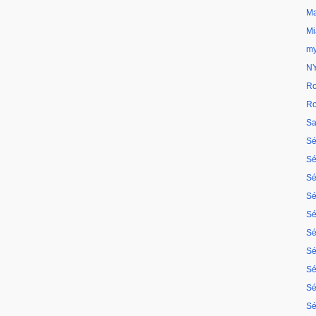
Ma
Mi
my
N
Ro
Ro
Sa
Sé
Sé
Sé
Sé
Sé
Sé
Sé
Sé
Sé
Sé