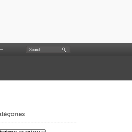
 –
tégories
égories