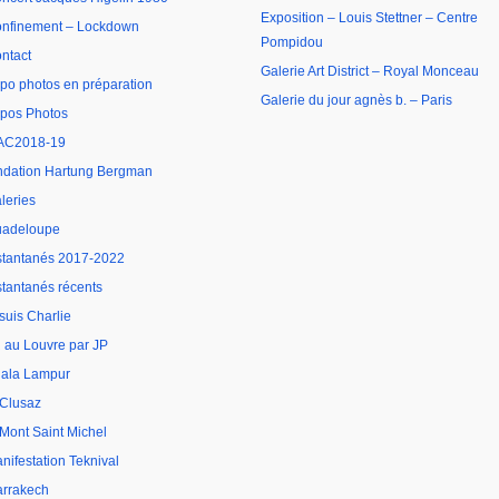
Exposition – Louis Stettner – Centre
nfinement – Lockdown
Pompidou
ntact
Galerie Art District – Royal Monceau
po photos en préparation
Galerie du jour agnès b. – Paris
pos Photos
AC2018-19
ndation Hartung Bergman
leries
adeloupe
stantanés 2017-2022
stantanés récents
 suis Charlie
 au Louvre par JP
ala Lampur
 Clusaz
 Mont Saint Michel
nifestation Teknival
rrakech