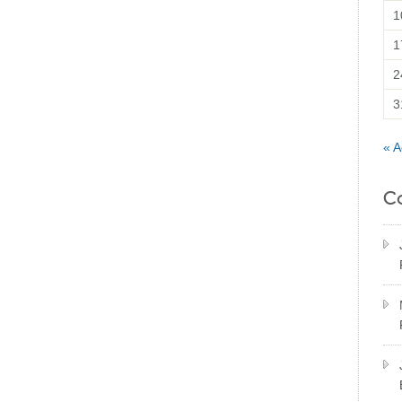
1
1
2
3
« A
C