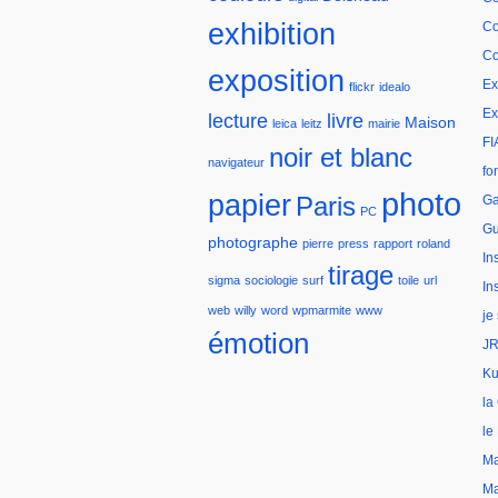
exhibition
Co
Co
exposition
Ex
flickr
idealo
Ex
lecture
livre
Maison
leica
leitz
mairie
FI
noir et blanc
navigateur
fo
photo
papier
Paris
Ga
PC
Gu
photographe
pierre
press
rapport
roland
In
tirage
sigma
sociologie
surf
toile
url
In
web
willy
word
wpmarmite
www
je
émotion
JR
Ku
la
le
Ma
Ma