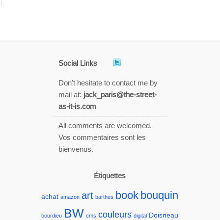
Social Links
Don't hesitate to contact me by
mail at:
jack_paris@the-street-
as-it-is.com
All comments are welcomed.
Vos commentaires sont les
bienvenus.
Étiquettes
book
bouquin
art
achat
amazon
barthes
BW
couleurs
Doisneau
bourdieu
cms
digital