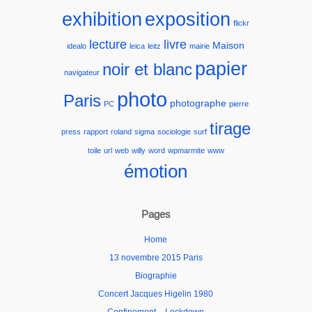
exhibition
exposition
flickr
lecture
livre
Maison
idealo
leica
leitz
mairie
papier
noir et blanc
navigateur
photo
Paris
photographe
PC
pierre
tirage
press
rapport
roland
sigma
sociologie
surf
toile
url
web
willy
word
wpmarmite
www
émotion
Pages
Home
13 novembre 2015 Paris
Biographie
Concert Jacques Higelin 1980