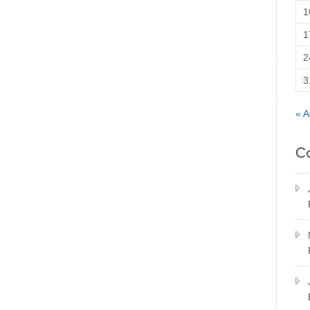
1
1
2
3
« A
C