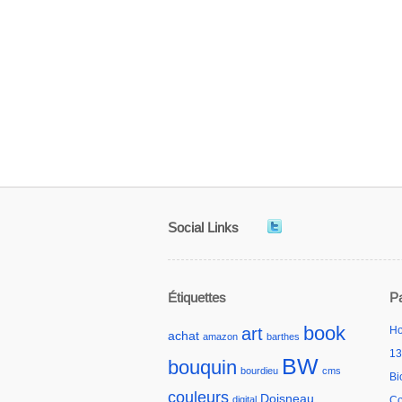
Social Links
Étiquettes
P
book
art
H
achat
amazon
barthes
13
BW
bouquin
bourdieu
cms
Bi
couleurs
Doisneau
digital
Co