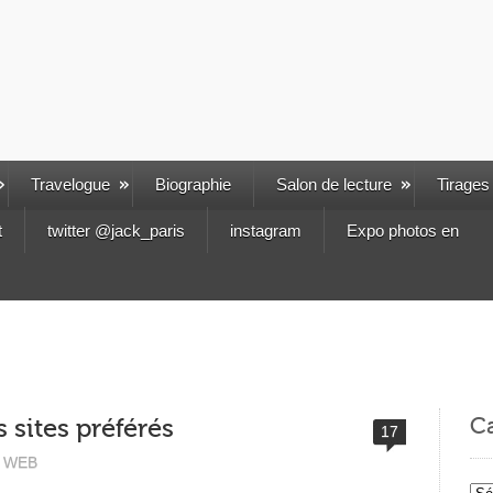
Travelogue
Biographie
Salon de lecture
Tirages
t
twitter @jack_paris
instagram
Expo photos en
Ca
 sites préférés
17
WEB
Cat