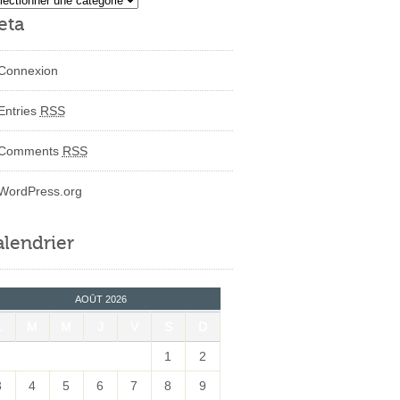
eta
Connexion
Entries
RSS
Comments
RSS
WordPress.org
lendrier
AOÛT 2026
L
M
M
J
V
S
D
1
2
3
4
5
6
7
8
9