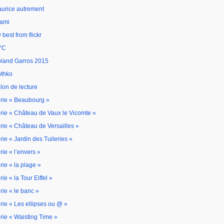
urice autrement
ami
 best from flickr
YC
land Garros 2015
thko
lon de lecture
rie « Beaubourg »
rie « Château de Vaux le Vicomte »
rie « Château de Versailles »
rie « Jardin des Tuileries »
rie « l’envers »
rie « la plage »
rie « la Tour Eiffel »
rie « le banc »
rie « Les ellipses ou @ »
rie « Waisting Time »