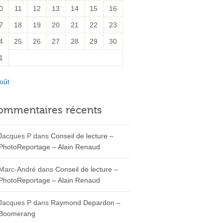
0
11
12
13
14
15
16
7
18
19
20
21
22
23
4
25
26
27
28
29
30
1
oût
ommentaires récents
Jacques P
dans
Conseil de lecture –
PhotoReportage – Alain Renaud
Marc-André
dans
Conseil de lecture –
PhotoReportage – Alain Renaud
Jacques P
dans
Raymond Depardon –
Boomerang