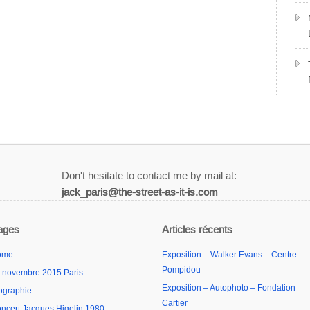
Don't hesitate to contact me by mail at:
jack_paris@the-street-as-it-is.com
ages
Articles récents
ome
Exposition – Walker Evans – Centre
Pompidou
 novembre 2015 Paris
Exposition – Autophoto – Fondation
ographie
Cartier
ncert Jacques Higelin 1980