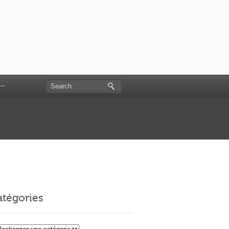
 –
tégories
égories