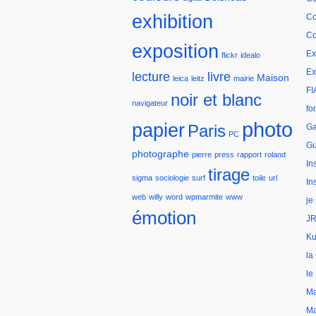
exhibition
Co
Co
exposition
Ex
flickr
idealo
Ex
lecture
livre
Maison
leica
leitz
mairie
FI
noir et blanc
navigateur
fo
photo
papier
Paris
Ga
PC
Gu
photographe
pierre
press
rapport
roland
In
tirage
sigma
sociologie
surf
toile
url
In
web
willy
word
wpmarmite
www
je
émotion
JR
Ku
la
le
Ma
Ma