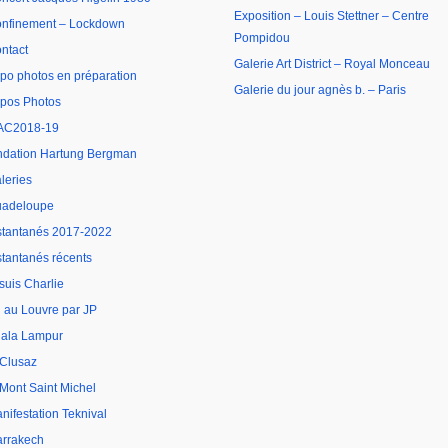
Exposition – Louis Stettner – Centre
nfinement – Lockdown
Pompidou
ntact
Galerie Art District – Royal Monceau
po photos en préparation
Galerie du jour agnès b. – Paris
pos Photos
AC2018-19
ndation Hartung Bergman
leries
adeloupe
stantanés 2017-2022
stantanés récents
 suis Charlie
 au Louvre par JP
ala Lampur
 Clusaz
 Mont Saint Michel
nifestation Teknival
rrakech