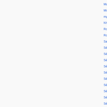
Ma
Mi
my
N
Ro
Ro
Sa
Sé
Sé
Sé
Sé
Sé
Sé
Sé
Sé
Sé
Sé