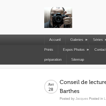
Accueil
Galeries
Séries
Prints
Expos Photos
Contac
préparation
Sitemap
Conseil de lectur
Avr
28
Barthes
Posted by
Jacques
Posted in
L