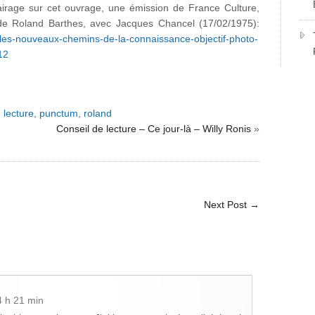
airage sur cet ouvrage, une émission de France Culture,
de Roland Barthes, avec Jacques Chancel (17/02/1975):
n-les-nouveaux-chemins-de-la-connaissance-objectif-photo-
12
,
lecture
,
punctum
,
roland
Conseil de lecture – Ce jour-là – Willy Ronis
»
Next Post
→
4 h 21 min