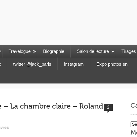
Travelogue
Biographie
Salon de lecture
Tirages
t
twitter @jack_paris
instagram
Expo photos en
Ca
e – La chambre claire – Roland
2
Cat
ivres
M