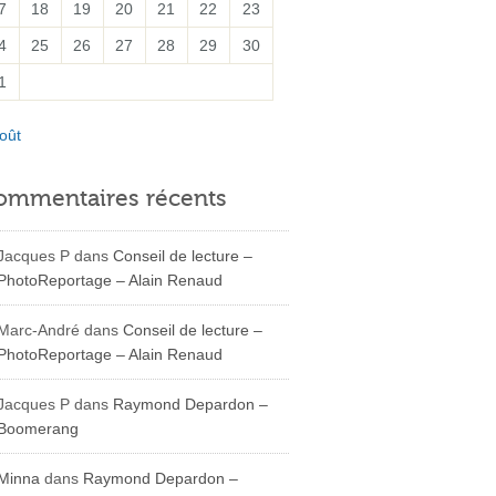
7
18
19
20
21
22
23
4
25
26
27
28
29
30
1
oût
ommentaires récents
Jacques P
dans
Conseil de lecture –
PhotoReportage – Alain Renaud
Marc-André
dans
Conseil de lecture –
PhotoReportage – Alain Renaud
Jacques P
dans
Raymond Depardon –
Boomerang
Minna
dans
Raymond Depardon –