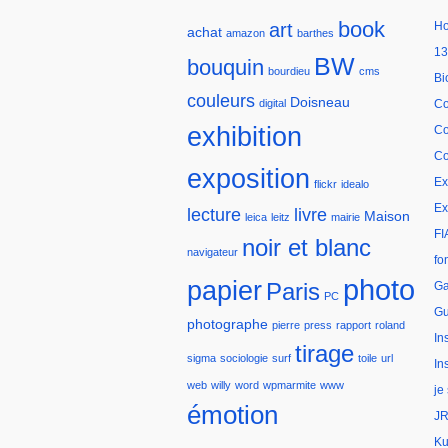
book
art
H
achat
amazon
barthes
13
BW
bouquin
bourdieu
cms
Bi
couleurs
Doisneau
digital
Co
exhibition
Co
Co
exposition
Ex
flickr
idealo
Ex
lecture
livre
Maison
leica
leitz
mairie
FI
noir et blanc
navigateur
fo
photo
papier
Paris
Ga
PC
Gu
photographe
pierre
press
rapport
roland
In
tirage
sigma
sociologie
surf
toile
url
In
web
willy
word
wpmarmite
www
je
émotion
JR
Ku