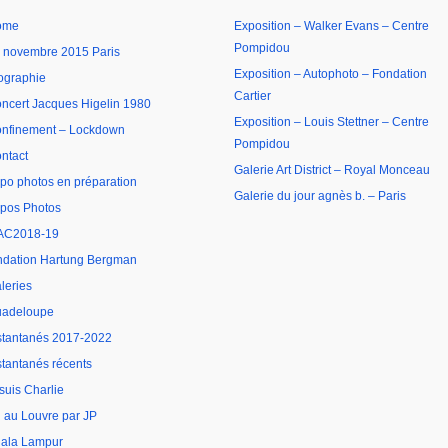
ome
Exposition – Walker Evans – Centre
Pompidou
 novembre 2015 Paris
Exposition – Autophoto – Fondation
ographie
Cartier
ncert Jacques Higelin 1980
Exposition – Louis Stettner – Centre
nfinement – Lockdown
Pompidou
ntact
Galerie Art District – Royal Monceau
po photos en préparation
Galerie du jour agnès b. – Paris
pos Photos
AC2018-19
ndation Hartung Bergman
leries
adeloupe
stantanés 2017-2022
stantanés récents
 suis Charlie
 au Louvre par JP
ala Lampur