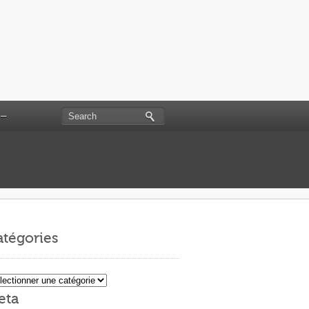
 –
tégories
égories
eta