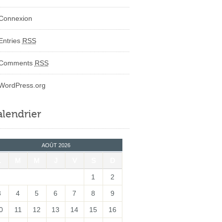
Connexion
Entries
RSS
Comments
RSS
WordPress.org
lendrier
AOÛT 2026
L
M
M
J
V
S
D
1
2
3
4
5
6
7
8
9
0
11
12
13
14
15
16