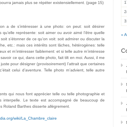
1
urra jamais plus se répéter existensiellement. (page 15)
2
3
u’on a de s’intéresser à une photo: on peut: soit désirer
ps qu’elle représente: soit aimer ou avoir aimé l’être quelle
« A
oit s’étonner de ce qu’on voit: soit admirer ou discuter la
, etc.: mais ces intérêts sont lâches, hétérogènes: telle
C
’eux et m’intéresser faiblement: et si telle autre m’intéresse
savoir ce qui, dans cette photo, fait tilt en moi. Aussi, il me
 juste pour désigner (provisoirement) l’attrait que certaines
’était celui d’aventure. Telle photo m’advient, telle autre
ents qui nous font apprécier telle ou telle photographie et
s interpelle. Le texte est accompagné de beaucoup de
es Roland Barthes disserte allègrement.
ipedia.org/wiki/La_Chambre_claire