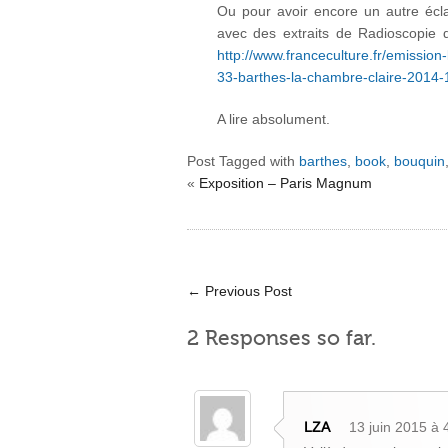
Ou pour avoir encore un autre écl
avec des extraits de Radioscopie 
http://www.franceculture.fr/emissio
33-barthes-la-chambre-claire-2014-
A lire absolument.
Post Tagged with
barthes
,
book
,
bouquin
«
Exposition – Paris Magnum
←
Previous Post
2 Responses so far.
LZA
13 juin 2015 à 