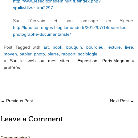
http://www.leseditionsdeminuit.fr/f/index.php?
sp=liv&livre_id=2297
Sur l’écrivain et son passage en Algérie:
http://lunettesrouges.blog.lemonde.fr/2012/07/19/bourdieu-
photographe-documentariste/
Post Tagged with
art
,
book
,
bouquin
,
bourdieu
,
lecture
,
livre
,
moyen
,
papier
,
photo
,
pierre
,
rapport
,
sociologie
«
Sur le web ou mes sites
Exposition – Paris Magnum
»
préférés
←
Previous Post
Next Post
→
Leave a Comment
Commentaire
*