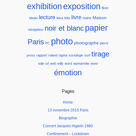
exhibition
exposition
flickr
lecture
livre
Maison
idealo
leica
leitz
mairie
papier
noir et blanc
navigateur
photo
Paris
photographe
PC
pierre
tirage
press
rapport
roland
sigma
sociologie
surf
toile
url
web
willy
word
wpmarmite
www
émotion
Pages
Home
13 novembre 2015 Paris
Biographie
Concert Jacques Higelin 1980
Confinement – Lockdown