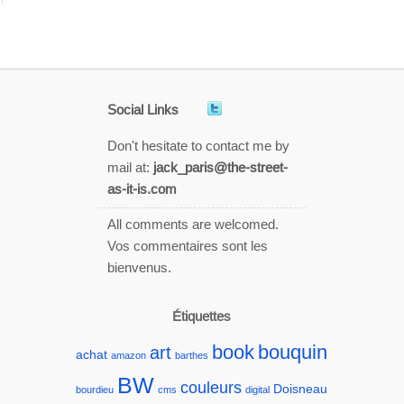
Social Links
Don't hesitate to contact me by
mail at:
jack_paris@the-street-
as-it-is.com
All comments are welcomed.
Vos commentaires sont les
bienvenus.
Étiquettes
book
bouquin
art
achat
amazon
barthes
BW
couleurs
Doisneau
bourdieu
cms
digital